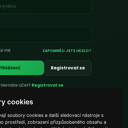
si mě
ZAPOMNĚLI JSTE HESLO?
řihlášení
Registrovat se
Nemáte účet?
Registrovat se
y cookies
Powered by
LeaderOS
jí soubory cookies a další sledovací nástroje s
ého prostředí, zobrazení přizpůsobeného obsahu a