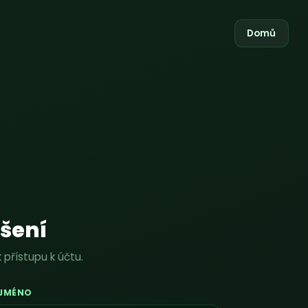
Domů
ášení
k přístupu k účtu.
 JMÉNO