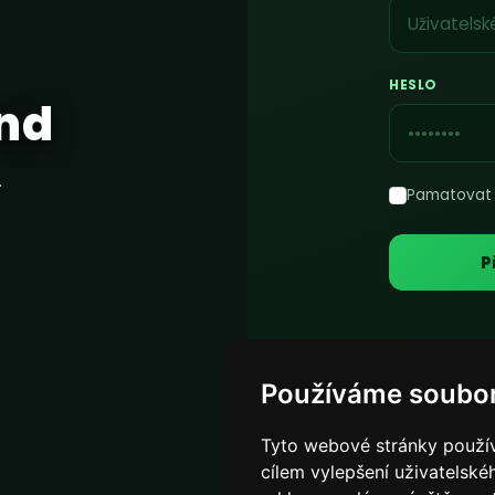
HESLO
nd
.
Pamatovat 
P
Používáme soubor
Tyto webové stránky používa
cílem vylepšení uživatelsk