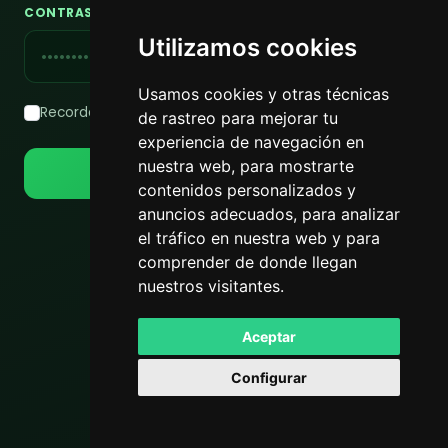
CONTRASEÑA
Utilizamos cookies
Usamos cookies y otras técnicas
Recordarme
¿OLVIDASTE TU CONTRASEÑA?
de rastreo para mejorar tu
experiencia de navegación en
nuestra web, para mostrarte
Iniciar sesión
Registrarse
contenidos personalizados y
anuncios adecuados, para analizar
¿No tienes una cuenta?
Registrarse
el tráfico en nuestra web y para
comprender de donde llegan
nuestros visitantes.
Powered by
LeaderOS
Aceptar
Configurar