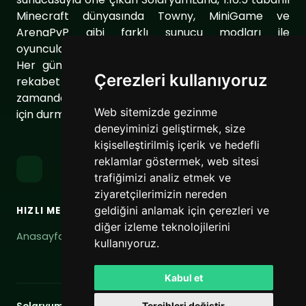
Minecraft dünyasında Towny, MiniGame ve
ArenaPvP gibi farklı sunucu modları ile
oyuncularımıza eşsiz bir oyun deneyimi sunuyor.
Her gün sunucumuzu geliştirerek oyuncularımıza
Çerezleri kullanıyoruz
rekabet dolu ve keyifli bir ortam sağlıyoruz. Aynı
zamanda topluluğumuzu daha da güçlendirmek
Web sitemizde gezinme
için durmaksızın çalışıyoruz.
deneyiminizi geliştirmek, size
kişiselleştirilmiş içerik ve hedefli
reklamlar göstermek, web sitesi
trafiğimizi analiz etmek ve
ziyaretçilerimizin nereden
geldiğini anlamak için çerezleri ve
HIZLI MENÜ
BAĞLANTILAR
diğer izleme teknolojilerini
Anasayfa
Hizmet Şartları
kullanıyoruz.
Gizlilik Politikası
Kabul et
Tercihleri değiştir