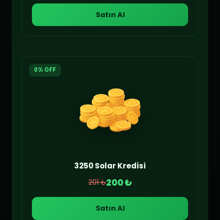
Satın Al
0% OFF
3250 Solar Kredisi
200 ₺
201 ₺
Satın Al