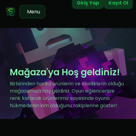
Giriş Yap
Kayıt Ol
Menu
Mağaza'ya Hoş geldiniz!
Birbirinden harika ürünlerin ve özelliklerin olduğu
mağazamıza hoş geldiniz. Oyun eğlencenize
renk katacak ürünlerimiz sayesinde oyuna
hükmedenin kim olduğunu rakiplerine göster!