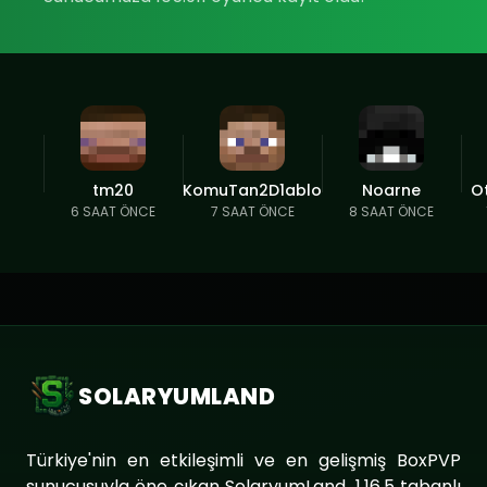
tm20
KomuTan2D1ablo
Noarne
O
6 SAAT ÖNCE
7 SAAT ÖNCE
8 SAAT ÖNCE
SOLARYUMLAND
Türkiye'nin en etkileşimli ve en gelişmiş BoxPVP
sunucusuyla öne çıkan SolaryumLand, 1.16.5 tabanlı