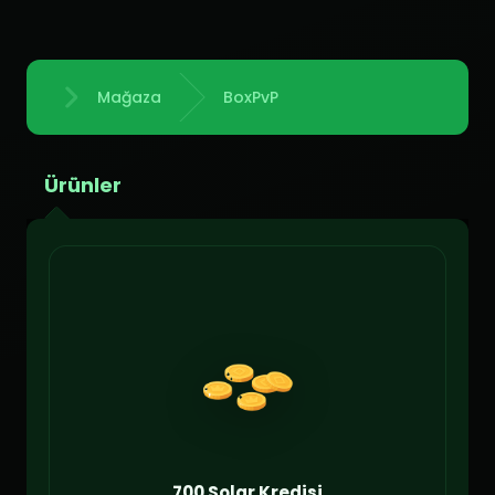
Mağaza
BoxPvP
Anasayfa
Ürünler
700 Solar Kredisi