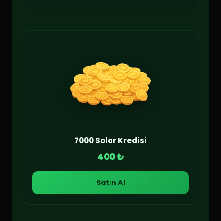
7000 Solar Kredisi
400 ₺
Satın Al