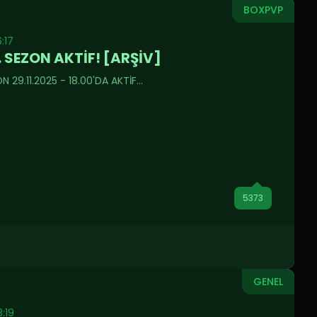
BOXPVP
6:17
 SEZON AKTİF! [ARŞİV]
 29.11.2025 - 18.00'DA AKTİF...
5373
GENEL
3:19