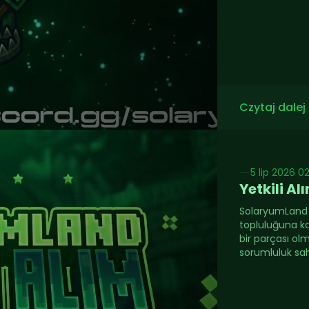
Czytaj dalej
5 lip 2026 0
Yetkili Al
SolaryumLand 
topluluğuna k
bir parçası olm
sorumluluk sahi