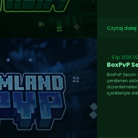
Czytaj dalej
5 lip 2026 02
BoxPvP Se
BoxPvP Sezon X
yenilenen siste
düzenlemeleri 
içerikleriyle d