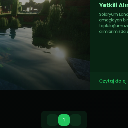
Yetkili Al
Solaryum Land,
amaçlayan bir
topluluğumuza 
alımlarımızda o
Czytaj dalej
1