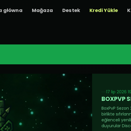
a główna
Mağaza
Destek
Kredi Yükle
K
17 lip 2026 19
BOXPVP S
BoxPvP Sezon X
birlikte sıfırl
eğlenceli yenili
duyurular Dis