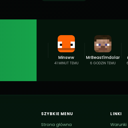
Minsww
MrBeast1mdolar
41 MINUT TEMU
6 GODZIN TEMU
SZYBKIE MENU
LINKI
Strona główna
Warunki