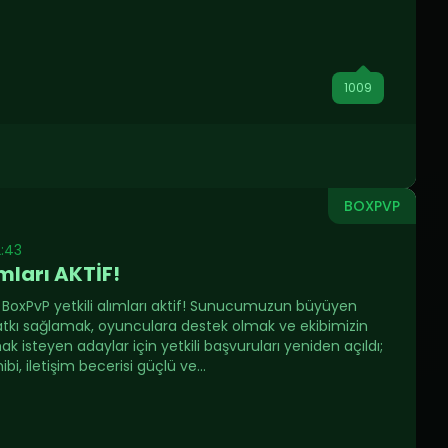
1009
BOXPVP
2:43
ımları AKTİF!
BoxPvP yetkili alımları aktif! Sunucumuzun büyüyen
atkı sağlamak, oyunculara destek olmak ve ekibimizin
ak isteyen adaylar için yetkili başvuruları yeniden açıldı;
bi, iletişim becerisi güçlü ve...