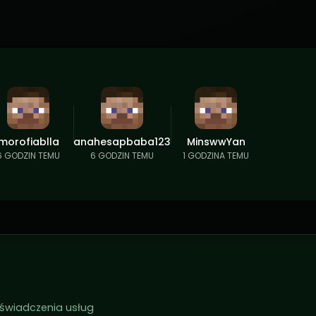
morofiablla
anahesapbaba123
MinswwYan
6 GODZIN TEMU
6 GODZIN TEMU
1 GODZINA TEMU
 świadczenia usług