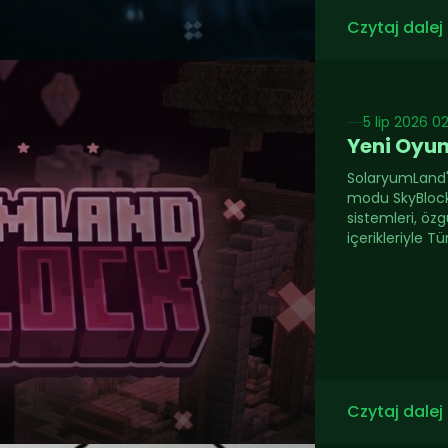
Czytaj dalej
5 lip 2026 0
Yeni Oyu
SolaryumLand'ın
modu SkyBlock
sistemleri, ö
içerikleriyle T
Czytaj dalej