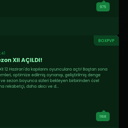
975
BOXPVP
:41
zon XII AÇILDI!
II 12 Haziran'da kapılarını oyunculara açtı! Baştan sona
mleri, optimize edilmiş oynanışı, geliştirilmiş denge
ve sezon boyunca sizleri bekleyen birbirinden özel
aha rekabetçi, daha akıcı ve d...
1168