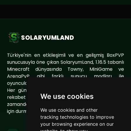
SOLARYUMLAND
Türkiye'nin en etkileşimli ve en gelişmiş BoxPVP
sunucusuyla öne çıkan SolaryumLand, 1.16.5 tabanlı
Minecraft dünyasında Towny, MiniGame ve
ArenaPvP gibi farklı sunucu modları ile
oyuncularımıza eşsiz bir oyun deneyimi sunuyor.
Her gün sunucumuzu geliştirerek oyuncularımıza
We use cookies
rekabet dolu ve keyifli bir ortam sağlıyoruz. Aynı
zamanda topluluğumuzu daha da güçlendirmek
We use cookies and other
için durmaksızın çalışıyoruz.
tracking technologies to improve
your browsing experience on our