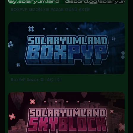
BOXPVP SEZON XIII PAZAR GÜNÜ AKTİF
BoxPvP Sezon XII AÇILDI!