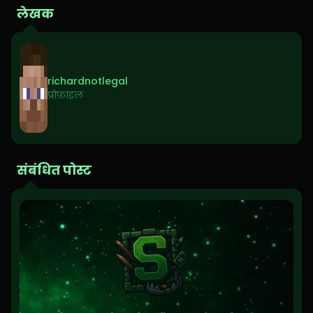
लेखक
richardnotlegal
प्रोफ़ाइल
संबंधित पोस्ट