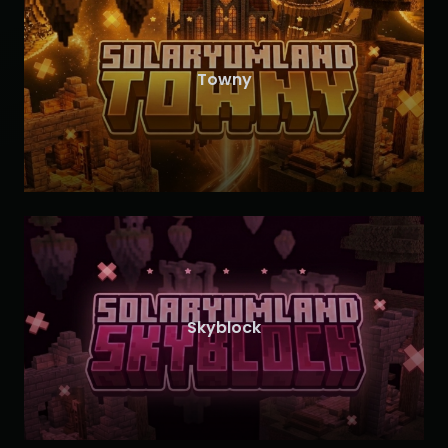
Towny
Skyblock