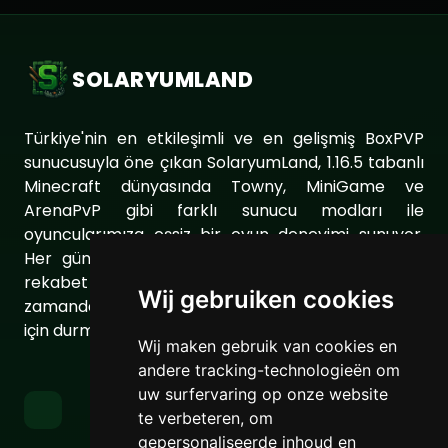
SOLARYUMLAND
Türkiye'nin en etkileşimli ve en gelişmiş BoxPVP
sunucusuyla öne çıkan SolaryumLand, 1.16.5 tabanlı
Minecraft dünyasında Towny, MiniGame ve
ArenaPvP gibi farklı sunucu modları ile
oyuncularımıza eşsiz bir oyun deneyimi sunuyor.
Her gün sunucumuzu geliştirerek oyuncularımıza
rekabet dolu ve keyifli bir ortam sağlıyoruz. Aynı
Wij gebruiken cookies
zamanda topluluğumuzu daha da güçlendirmek
için durmaksızın çalışıyoruz.
Wij maken gebruik van cookies en
andere tracking-technologieën om
uw surfervaring op onze website
te verbeteren, om
gepersonaliseerde inhoud en