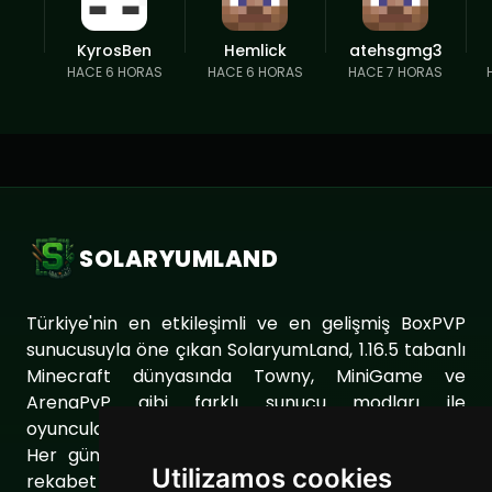
KyrosBen
Hemlick
atehsgmg3
HACE 6 HORAS
HACE 6 HORAS
HACE 7 HORAS
SOLARYUMLAND
Türkiye'nin en etkileşimli ve en gelişmiş BoxPVP
sunucusuyla öne çıkan SolaryumLand, 1.16.5 tabanlı
Minecraft dünyasında Towny, MiniGame ve
ArenaPvP gibi farklı sunucu modları ile
oyuncularımıza eşsiz bir oyun deneyimi sunuyor.
Her gün sunucumuzu geliştirerek oyuncularımıza
Utilizamos cookies
rekabet dolu ve keyifli bir ortam sağlıyoruz. Aynı