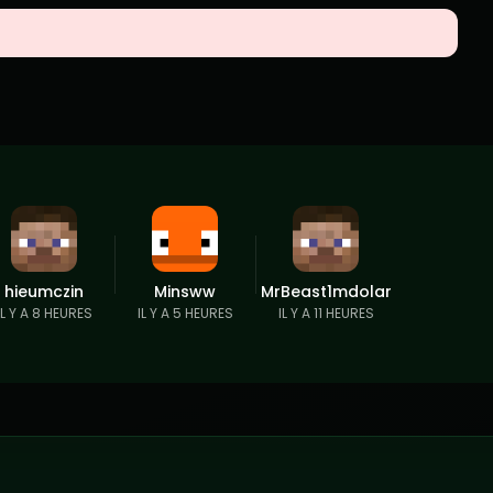
hieumczin
Minsww
MrBeast1mdolar
IL Y A 8 HEURES
IL Y A 5 HEURES
IL Y A 11 HEURES