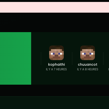
kophaithi
chuuancot
IL Y A 7 HEURES
IL Y A 8 HEURES