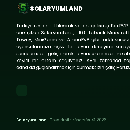
SOLARYUMLAND
Türkiye'nin en etkileşimli ve en gelişmiş BoxPVP
öne çıkan SolaryumLand, 1.16.5 tabanlı Minecraf
Towny, MiniGame ve ArenaPvP gibi farklı sunucu
oyuncularımıza eşsiz bir oyun deneyimi sunuy
sunucumuzu geliştirerek oyuncularımıza reka
keyifli bir ortam sağlıyoruz. Aynı zamanda to
daha da güçlendirmek için durmaksızın çalışıyoruz
SolaryumLand
· Tous droits réservés. © 2026