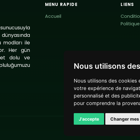
MENU RAPIDE
LIENS
Accueil
Conditio
Politiqu
 sunucusuyla
t dünyasında
 modları ile
or. Her gün
bet dolu ve
pluluğumuzu
Nous utilisons de
.
Nous utilisons des cookies 
votre expérience de navigat
personnalisé et des publicité
pour comprendre la provena
J'accepte
Changer mes 