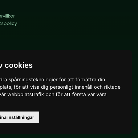
R
villkor
etspolicy
v cookies
ra spårningsteknologier för att förbättra din
ats, för att visa dig personligt innehåll och riktade
vår webbplatstrafik och för att förstå var våra
na inställningar
Powered by
LeaderOS
play.solaryum.land
Svenska