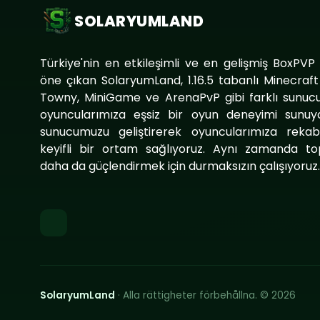
SOLARYUMLAND
Türkiye'nin en etkileşimli ve en gelişmiş BoxPVP
öne çıkan SolaryumLand, 1.16.5 tabanlı Minecraf
Towny, MiniGame ve ArenaPvP gibi farklı sunucu
oyuncularımıza eşsiz bir oyun deneyimi sunuy
sunucumuzu geliştirerek oyuncularımıza reka
keyifli bir ortam sağlıyoruz. Aynı zamanda to
daha da güçlendirmek için durmaksızın çalışıyoruz
SolaryumLand
· Alla rättigheter förbehållna. © 2026