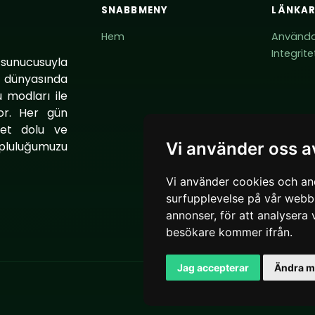
SNABBMENY
LÄNKA
Hem
Användar
Integrit
 sunucusuyla
t dünyasında
 modları ile
or. Her gün
bet dolu ve
pluluğumuzu
Vi använder oss a
.
Vi använder cookies och and
surfupplevelse på vår webbpl
annonser, för att analysera 
besökare kommer ifrån.
Jag accepterar
Ändra mi