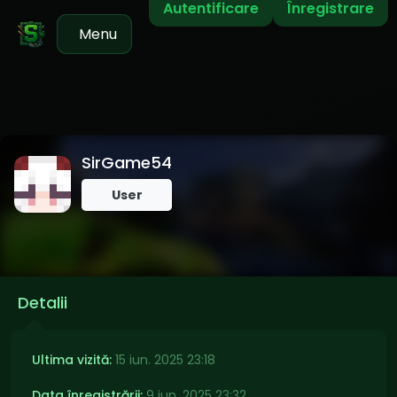
Autentificare
Înregistrare
Menu
SirGame54
User
Detalii
Ultima vizită:
15 iun. 2025 23:18
Data înregistrării:
9 iun. 2025 23:32