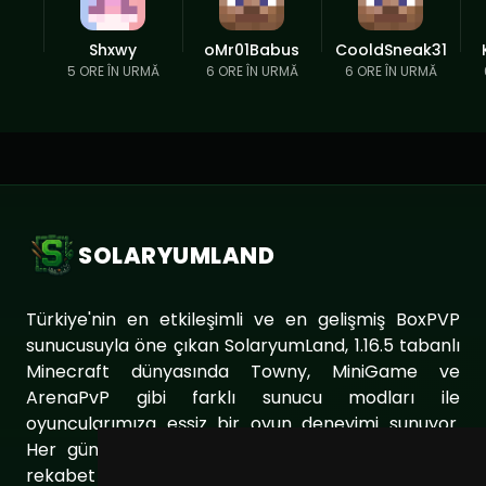
Shxwy
oMr01Babus
CooldSneak31
5 ORE ÎN URMĂ
6 ORE ÎN URMĂ
6 ORE ÎN URMĂ
SOLARYUMLAND
Türkiye'nin en etkileşimli ve en gelişmiş BoxPVP
sunucusuyla öne çıkan SolaryumLand, 1.16.5 tabanlı
Minecraft dünyasında Towny, MiniGame ve
ArenaPvP gibi farklı sunucu modları ile
oyuncularımıza eşsiz bir oyun deneyimi sunuyor.
Her gün sunucumuzu geliştirerek oyuncularımıza
rekabet dolu ve keyifli bir ortam sağlıyoruz. Aynı