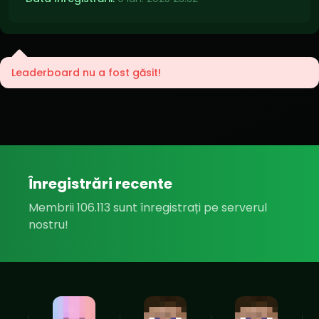
Leaderboard nu a fost găsit!
Înregistrări recente
Membrii 106.113 sunt înregistrați pe serverul
nostru!