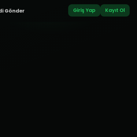
Giriş Yap
Kayıt Ol
di Gönder