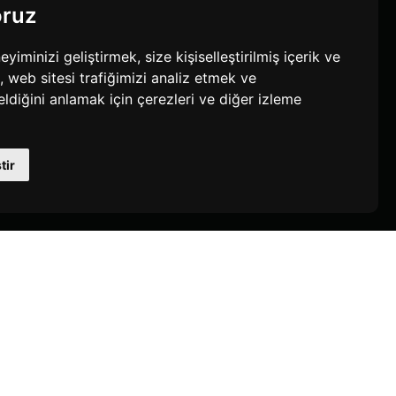
oruz
minizi geliştirmek, size kişiselleştirilmiş içerik ve
 web sitesi trafiğimizi analiz etmek ve
eldiğini anlamak için çerezleri ve diğer izleme
tir
En Çok Kredi Yükleyen
Bu ay