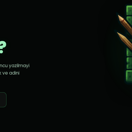
?
uncu yazilmayi
k ve adini