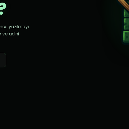
?
uncu yazilmayi
k ve adini