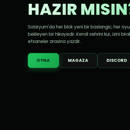
HAZIR MISIN
Solaryum'da her blok yeni bir baslangic, her oy
bekleyen bir hikayedir. Kendi sehrini kur, izini bira
efsaneler arasina yazdir.
OYNA
MAGAZA
DISCORD