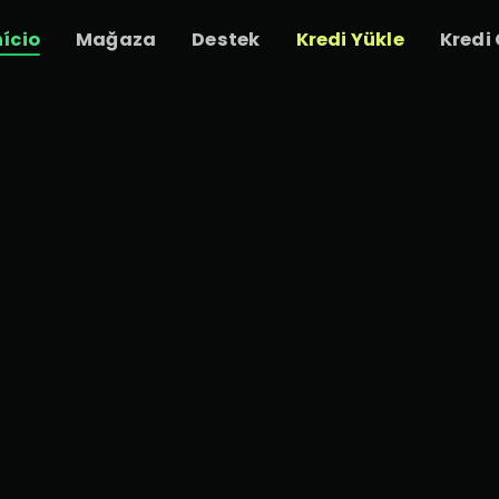
nício
Mağaza
Destek
Kredi Yükle
Kredi