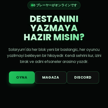
0 プレーヤーがオンラインです
DESTANINI
YAZMAYA
HAZIR MISIN?
Solaryum'da her blok yeni bir baslangic, her oyuncu
yazilmayi bekleyen bir hikayedir. Kendi sehrini kur, izini
birak ve adini efsaneler arasina yazdir.
OYNA
MAGAZA
DISCORD